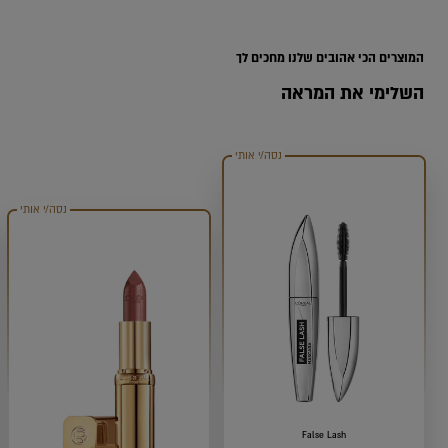
Range
המוצרים הכי אהובים שלנו מחכים לך
השלימי את המראה
נסה/י אותי
נסה/י אותי
False Lash