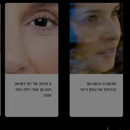
חמשת ה-No-No's
5 טיפים של יופי למראה
הגדולים של עולם היופי
רענן גם אחרי לילה נטול
שינה
NEXT CARD
PREVI