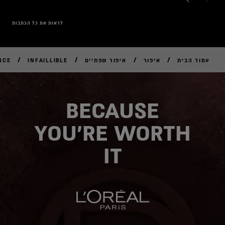
לראות את כל הכתבות
/
/
/
/
עמוד הבית
איפור
איפור שפתיים
INFAILLIBLE
NCE
לקנ
אונל
BECAUSE
YOU'RE WORTH
IT