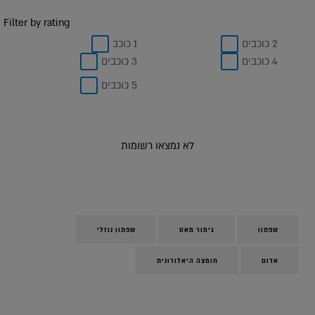
Filter by rating
2 כוכבים
1 כוכב
4 כוכבים
3 כוכבים
5 כוכבים
לא נמצאו רשומות
שפתון
גימור מאט
שפתון נוזלי
אדום
חומצה היאלורונית