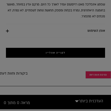
שפתון אינפליבל מאט רזיסטנס עמיד לאורך כל היום. מרקם עדין במיוחד, מועשר
בחומצה היאלורונית, נמרח בקלות ומספק תחושת נוחות לשפתיים. לא נמרח, לא
מכתים לא מתפורר.
אופן השימוש
לקנייה אונליין
ביקורות וחוות דעת
כתיבת חוות דעת
העדכנית ביותר
מראה 0 מתוך 0