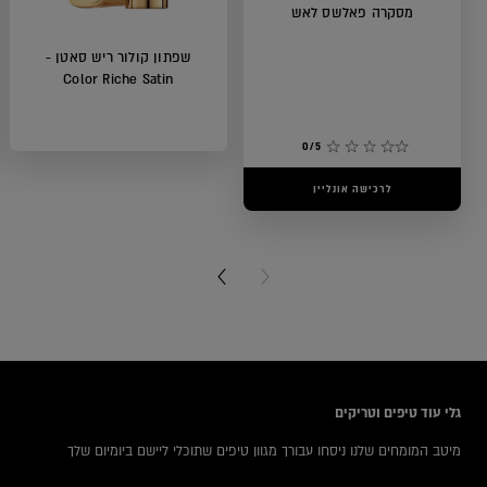
מסקרה פאלשס לאש
שפתון קולור ריש סאטן -
Color Riche Satin
0/5
לרכישה אונליין
5/5
לרכישה אונליין
NEXT CARD
PREVIOUS CARD
icles
גלי עוד טיפים וטריקים
מיטב המומחים שלנו ניסחו עבורך מגוון טיפים שתוכלי ליישם ביומיום שלך