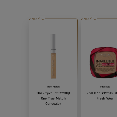
נסה/י אותי
נסה/י אותי
True Match
Infaillible
 אינפליבל פרש וור -
קונסילר טרו מאץ' - The
One True Match
Fresh Wear
Concealer