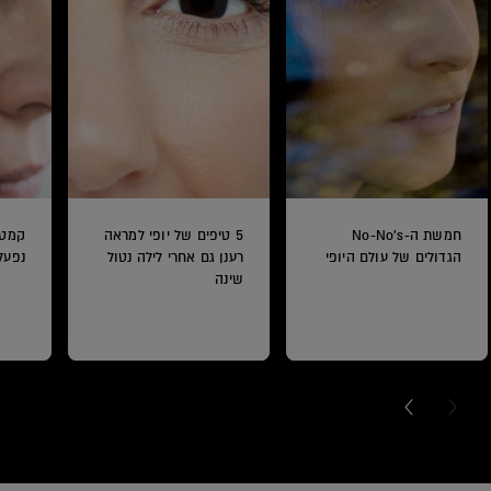
חמשת ה-No-No's
5 טיפים של יופי למראה
קמטי
הגדולים של עולם היופי
רענן גם אחרי לילה נטול
נפעל
שינה
NEXT C
PRE