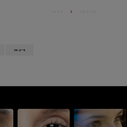
הקודם1
1
הבא1
מייק-אפ