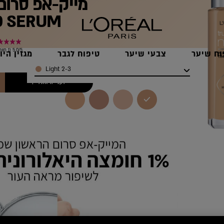
מייק-אפ סרום 
D SERUM
5.0/5 (1 חוות דעת)
וח שיער
צבעי שיער
טיפוח לגבר
מגזין היו
Color
2-3 Light
לקנייה אונליין