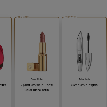
נסה/י אותי
נסה/י אותי
Color Riche
False Lash
מסקרה פאלשס לאש
שפתון קולור ריש סאטן -
פודרה
Color Riche Satin