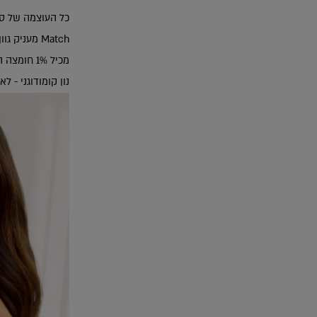
כל העוצמה של סר
Match מעניק גוון אחיד, בעל גימור טבעי באופן מיידי.
מכיל 1% חומצה היאלורונית טהורה, מטפח את עורך כך שיהיה עשיר בלחות וייראה חלק יותר.
נון קומודוגני - ל