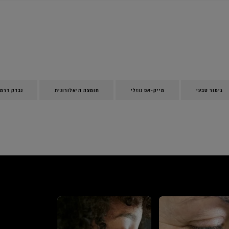
גימור טבעי
מייק-אפ נוזלי
חומצה היאלורונית
נבדק דרמט