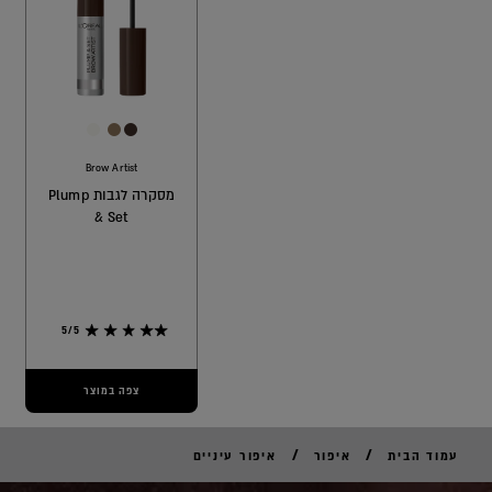
[Color]: #FAFAF3
[Color]: #8f775c
[Color]: #3E2E28
Brow Artist
מסקרה לגבות Plump
& Set
5/5
צפה במוצר
/
/
עמוד הבית
איפור
איפור עיניים