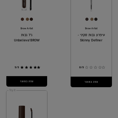
[Color]: #5C382C
[Color]: #8B6949
[Color]: #37241E
[Color]: #4a3c3a
[Color]: #9d8065
[Color]: #302c2b
Brow Artist
Brow Artist
עיפרון גבות סקיני -
ג'ל גבות
Unbelieva'BROW
Skinny Definer
5/5
0/5
צפה במוצר
צפה במוצר
Try it