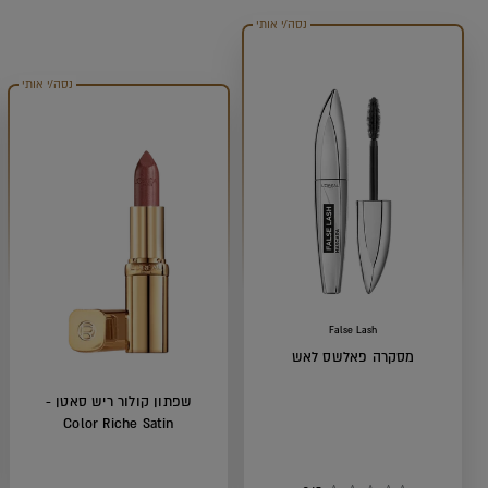
נסה/י אותי
נסה/י אותי
False Lash
מסקרה פאלשס לאש
שפתון קולור ריש סאטן -
Color Riche Satin