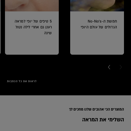
חמשת ה-No-No's
5 טיפים של יופי למראה
הגדולים של עולם היופי
רענן גם אחרי לילה נטול
שינה
NEXT CARD
PREVI
לראות את כל הכתבות
Range
המוצרים הכי אהובים שלנו מחכים לך
השלימי את המראה