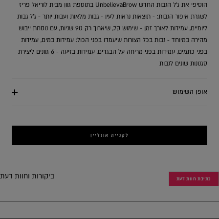
הוסיפי את ג'ל הגבות החדש UnbelievaBrow בתוספת גוון מבית לוריאל פריז
לשגרת איפור הגבות: - תוצאות נראות לעין - גבות מלאות ועבות יותר - ג'ל גבות
ליומיים, עמידות לאורך זמן - שימוש קל, שיארוך רק 90 שניות, עם נוסחת ייבוש
מהירה במיוחד - גבות בכל הצורות שיעמדו בפני הכול: עמידות במים, עמידות
בפני כתמים, עמידות בפני מריחה על הבגדים, עמידות בזיעה - 6 גוונים ליצירת
סגנונות שונים לגבות
אופן השימוש
לקנייה אונליין
ביקורות וחוות דעת
כתיבת חוות דעת