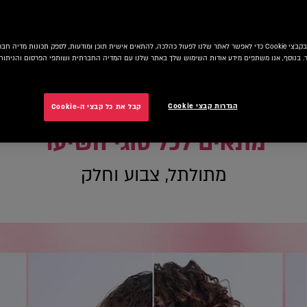
י מבריק שאי פעם היה לך? גלי את סדרת גליקוליק גלוס של אל
אנו משתמשים בקבצי Cookie כדי לאפשר לאתר שלנו לפעול כהלכה, להתאים אישית תוכן ומודעות, לספק תכונות מדיה
החדשה שלנו ברמה של סלון יוקרה. הסדרה מועשרת בחומצה ג
 בנוסף, אנו משתפים מידע אודות השימוש שלך באתר שלנו עם המדיה החברתית ושותפי הפרסום והניתוח 
יער מבריק וחלק יותר עם ברק דמוי מראה למשך עד 5 חפיפות.**
הגדרות קבצי Cookie
קבל את כל קבצי ה-Cookie
מתאים לכל סוגי השיער
מתולתל, צבוע וחלק