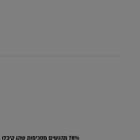
78% מהנשים מסכימות שהן קיבלו את השיער הכי מבריק בחייהן*