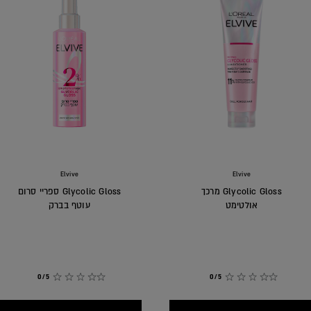
ל השיער והחזרת אור בצורה מושלמת.
רכיב החדש ומשנה את כללי המשחק
לשיפור מראה השיער והענקת ברק.
 משפרת את מראה השיער ומעניקה
הסדרה מורכבת מארבאה מוצרים המופעלים על ידי תרכובת [Gloss Complex] הפועלים לאיטום
Elvive
Elvive
Glycolic Gloss מרכך
Glycolic Gloss ספריי סרום
אולטימט
עוטף בברק
0/5
0/5