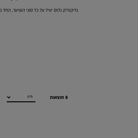
גליקוליק גלוס יעיל על כל סוגי השיער, החל מ
8 תוצאות
טיפול ייחודי למראה מלא ברק בבית