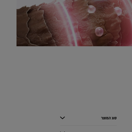
 skipped
סוג המוצר