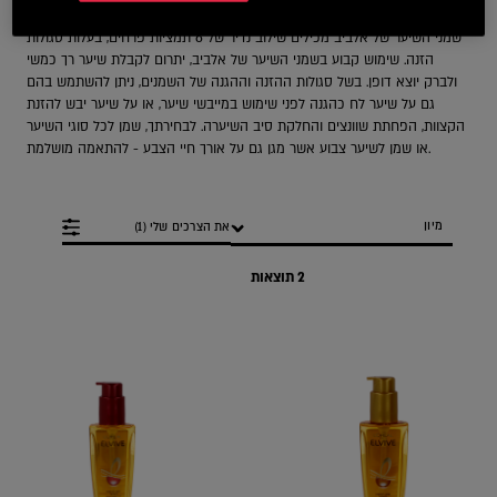
שמני השיער של אלביב מכילים שילוב נדיר של 6 תמציות פרחים, בעלות סגולות
הזנה. שימוש קבוע בשמני השיער של אלביב, יתרום לקבלת שיער רך כמשי
ולברק יוצא דופן. בשל סגולות ההזנה וההגנה של השמנים, ניתן להשתמש בהם
גם על שיער לח כהגנה לפני שימוש במייבשי שיער, או על שיער יבש להזנת
הקצוות, הפחתת שוונצים והחלקת סיב השיערה. לבחירתך, שמן לכל סוגי השיער
או שמן לשיער צבוע אשר מגן גם על אורך חיי הצבע - להתאמה מושלמת.
הגדר/י את הצרכים שלי (1)
2 תוצאות