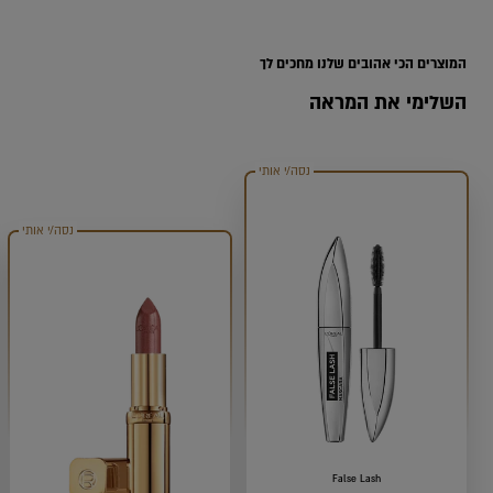
Range
המוצרים הכי אהובים שלנו מחכים לך
השלימי את המראה
נסה/י אותי
נסה/י אותי
False Lash