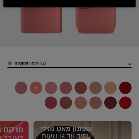
olor
210 Tropical Vacay