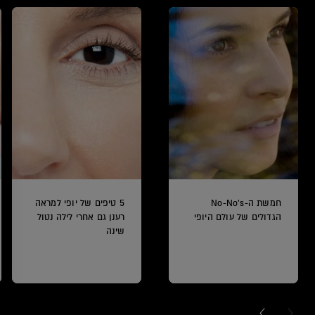
חמשת ה-No-No's
5 טיפים של יופי למראה
הגדולים של עולם היופי
רענן גם אחרי לילה נטול
שינה
NEXT CARD
PREVI