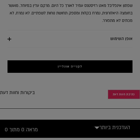
שפתון אינפליבל מאט רזיסטנס עמיד לאורך כל היום. מרקם עדין במיוחד, מועשר
בחומצה היאלורונית, נמרח בקלות ומספק תחושת נוחות לשפתיים. לא נמרח, לא
מכתים לא מתפורר.
אופן השימוש
לקנייה אונליין
ביקורות וחוות דעת
כתיבת חוות דעת
העדכנית ביותר
מראה 0 מתוך 0