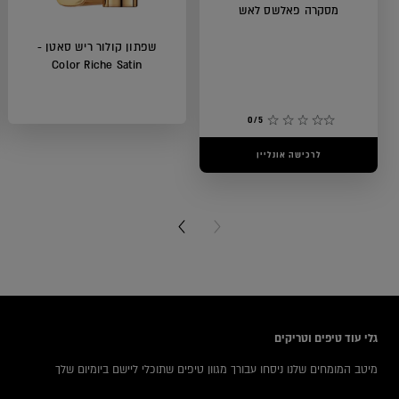
מסקרה פאלשס לאש
שפתון קולור ריש סאטן -
Color Riche Satin
0/5
לרכישה אונליין
5/5
לרכישה אונליין
NEXT CARD
PREVIOUS CARD
icles
גלי עוד טיפים וטריקים
מיטב המומחים שלנו ניסחו עבורך מגוון טיפים שתוכלי ליישם ביומיום שלך