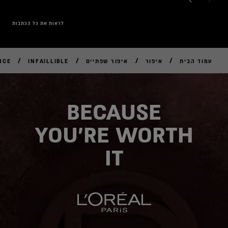
לראות את כל הכתבות
/
/
/
/
עמוד הבית
איפור
איפור שפתיים
INFAILLIBLE
NCE
לקנ
אונל
BECAUSE
YOU'RE WORTH
IT