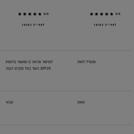
5/5
5/5
לצפייה במוצר
לצפייה במוצר
מנטרל לחות
מועשר בויטמין C לשימור מראה
העור בעל מקדם הגנה SPF25
מאט
טבעי