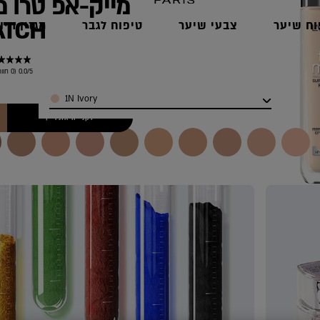
TCH
וח שיער
צבעי שיער
טיפוח לגבר
מגזין היו
0.0/5 (0 חוות דעת)
Color
1N Ivory
לקנייה אונליין