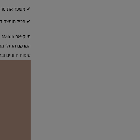
✔ משפר את מראה
✔ מכיל חומצה הי
מייק-אפ True Match מגיע במגוון רחב של גוונים להתאמה מדויקת לעורך, ומעניק כיסוי מושלם ומראה טבעי.
המרקם הנוזלי מא
טיפוח חיוניים וב