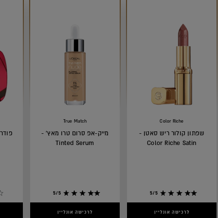
True Match
Color Riche
שפתון קולור ריש סאטן -
מייק-אפ סרום טרו מאץ' -
פודרה
Tinted Serum
Color Riche Satin
5/5
5/5
לרכישה אונליין
לרכישה אונליין