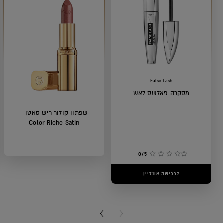
False Lash
מסקרה פאלשס לאש
שפתון קולור ריש סאטן -
Color Riche Satin
0/5
לרכישה אונליין
5/5
לרכישה אונליין
NEXT CARD
PREVIOUS CARD