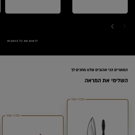
NEXT CARD
PREVI
לראות את כל הכתבות
Range
המוצרים הכי אהובים שלנו מחכים לך
השלימי את המראה
נסה/י אותי
נסה/י אותי