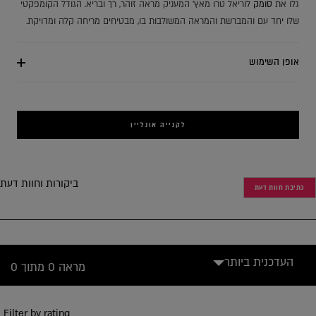
גלו את
סומק
לוריאל טרו מאץ' המעניק מראה זוהר, רך ובריא. הגודל הקומפקטי
שלו יחד עם והמברשת והמראה המשולבות בו, מבטיחים מריחה קלה ומדויקת.
אופן השימוש
לקנייה אונליין
ביקורות וחוות דעת
כתיבת חוות דעת
העדכנית ביותר
מראה 0 מתוך 0
Filter by rating