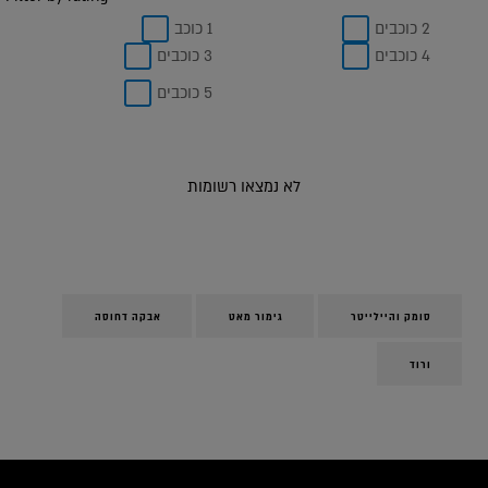
2 כוכבים
1 כוכב
4 כוכבים
3 כוכבים
5 כוכבים
לא נמצאו רשומות
סומק והיילייטר
גימור מאט
אבקה דחוסה
ורוד
icles