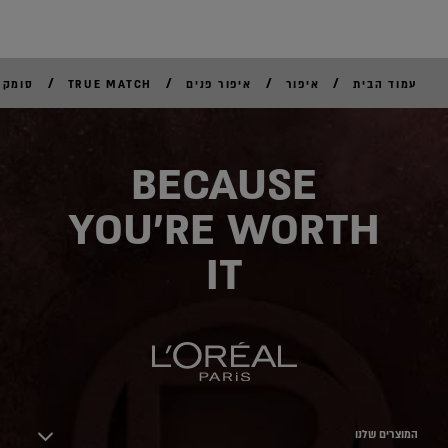
/
/
/
/
עמוד הבית
איפור
איפור פנים
TRUE MATCH
סומק
לקנ
אונל
BECAUSE
YOU'RE WORTH
IT
המוצרים שלנו