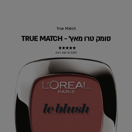
True Match
סומק טרו מאץ' - TRUE MATCH
0.0/5 (0 חוות דעת)