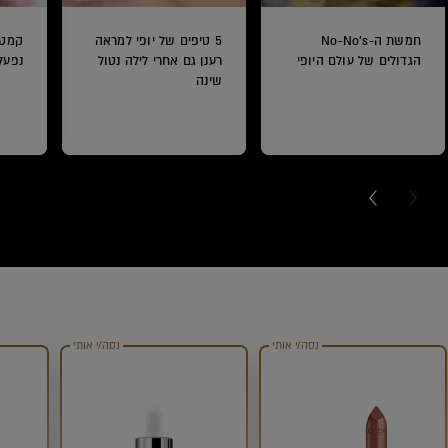
חמשת ה-No-No's
5 טיפים של יופי למראה
קמטי
הגדולים של עולם היופי
רענן גם אחרי לילה נטול
נפעל
שינה
NEXT C
PRE
נסה/י אותי
נסה/י אותי