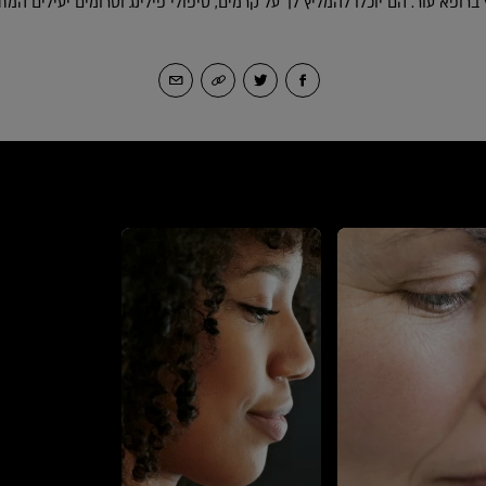
רופא עור. הם יוכלו להמליץ לך על קרמים, טיפולי פילינג וסרומים יעילים המת