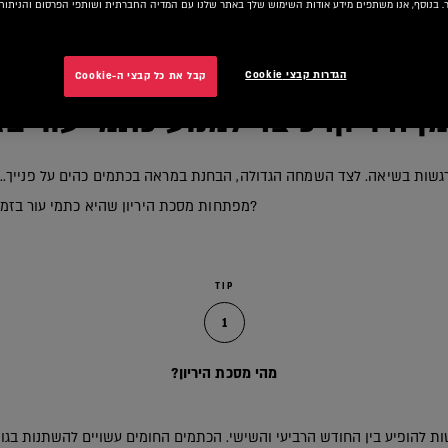
 בנוסף, אנו משתפים מידע אודות השימוש שלך באתר שלנו עם המדיה החברתית ושותפי הפרסום והניתוח 
הגדרות קבצי Cookie
קבל את כל קבצי ה-Cookie
ן היריון: כיצד למנוע כתמי עור בז
מפתחות מסכת היריון שהיא כתמי עור בזמן ההיריון. אז כיצד ניתן למנוע זאת?
TIP
1
מהי מסכת היריון?
טות להופיע בין החודש הרביעי והשישי. הכתמים החומים עשויים להשתנות בגוו