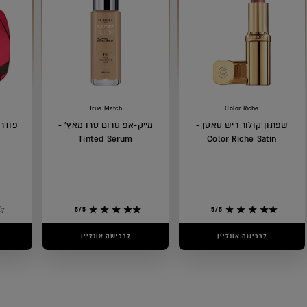
True Match
Color Riche
שפתון קולור ריש סאטן -
מייק-אפ סרום טרו מאץ' -
פודרה
Tinted Serum
Color Riche Satin
5/5
5/5
לרכישה אונליין
לרכישה אונליין