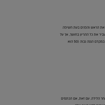
ת את הראש והפנים בעת חשיפה
יר את כל ההריון בחושך, אך על
ידי שמירה על כמה צעדים ניתן לשמור על עצמך טוב יותר: חבשי כובע בעת יציאה מהבית והשתמשי באופן קבוע במקדם הגנה גבוה (50 הוא
 לחפש בנרות אחר פתרון. לרוב, מסכות הריון נעלמות תוך כ-6 חודשים לאחר הלידה. עם זאת, אם הכתמים