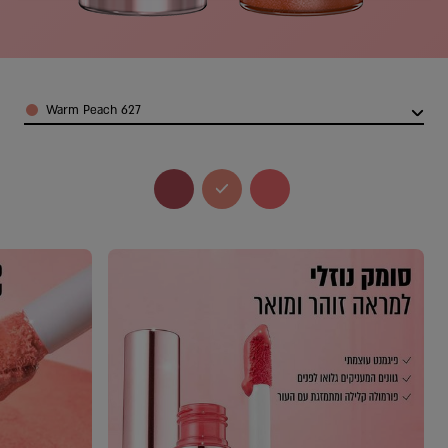
olor
627 Warm Peach