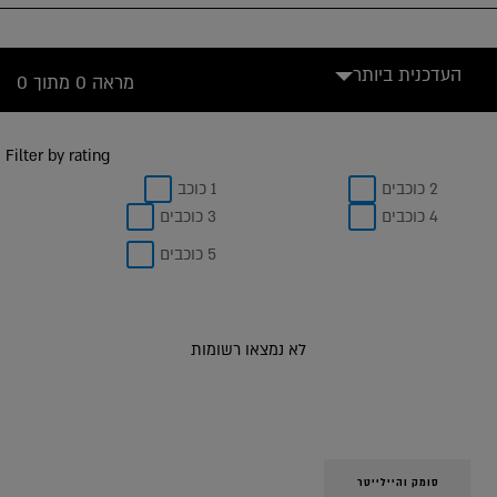
העדכנית ביותר
מראה 0 מתוך 0
Filter by rating
2 כוכבים
1 כוכב
4 כוכבים
3 כוכבים
5 כוכבים
לא נמצאו רשומות
סומק והיילייטר