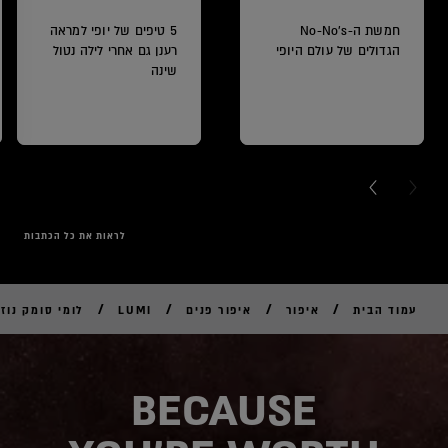
חמשת ה-No-No's
5 טיפים של יופי למראה
הגדולים של עולם היופי
רענן גם אחרי לילה נטול
שינה
NEXT CARD
PREVI
לראות את כל הכתבות
/
/
/
/
עמוד הבית
איפור
איפור פנים
LUMI
לומי סומק נוזל
לקנ
אונל
BECAUSE