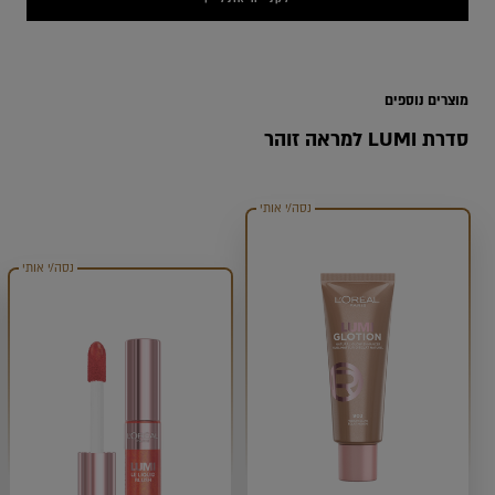
keup
מוצרים נוספים
סדרת LUMI למראה זוהר
נסה/י אותי
נסה/י אותי