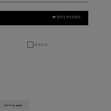
העדכנית ביותר
5 כוכבים
סומק והיילייטר