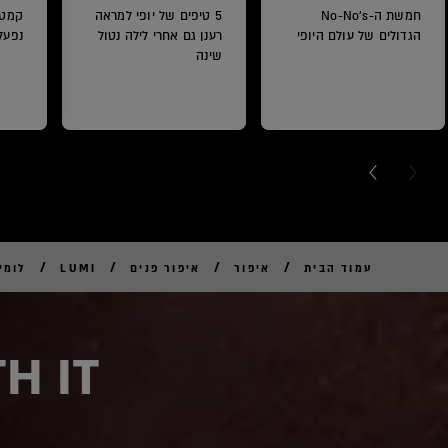
חמשת ה-No-No's
5 טיפים של יופי למראה
קמטי
הגדולים של עולם היופי
רענן גם אחרי לילה נטול
נפעל
שינה
NEXT C
PRE
/
/
/
/
עמוד הבית
איפור
איפור פנים
LUMI
לומי
H IT