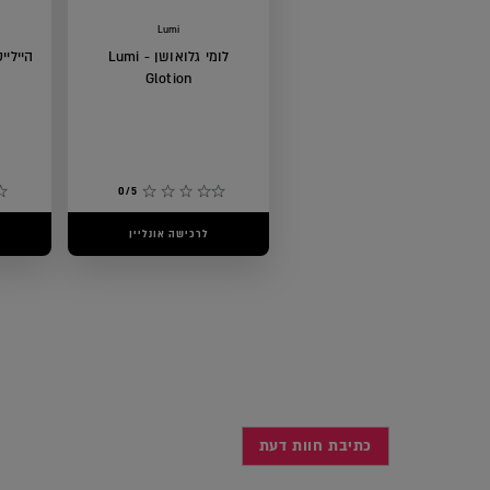
Lumi
לומי גלואושן - Lumi
היילייטר ס
Glotion
0/5
לרכישה אונליין
כתיבת חוות דעת