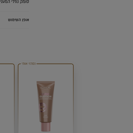
סומק נוזלי המעני
אופן השימוש
נסה/י אותי