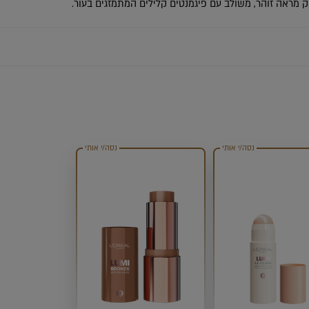
ק מראה זוהר, משולב עם פיגמנטים קלילים המתמזגים בעור.
נסה/י אותי
נסה/י אותי