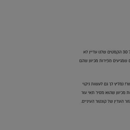
אולי כבר התחלת לחשוב על טיפולי אנטי אייג'ינג כדי לשמור על עור צעיר ולמנוע את הופעתם של סימני הגיל. בגיל 30 הקמטים שלנו עדיין לא
 שמגיעים מפירות מכיוון שהם
! נמליץ לך גם לעשות ניקוי
 מכיוון שהוא מסיר תאי עור
ר העדין של קונטור העיניים.