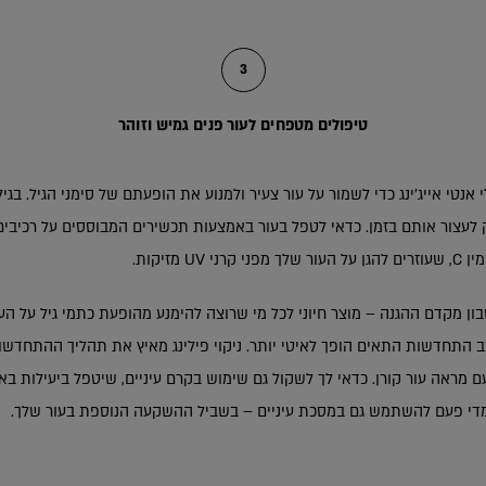
3
טיפולים מטפחים לעור פנים גמיש וזוהר
יק לעצור אותם בזמן. כדאי לטפל בעור באמצעות תכשירים המבוססים על רכיבים
 מזיקות.
ון מקדם ההגנה – מוצר חיוני לכל מי שרוצה להימנע מהופעת כתמי גיל על העור
ב התחדשות התאים הופך לאיטי יותר. ניקוי פילינג מאיץ את תהליך ההתחדשות
 מראה עור קורן. כדאי לך לשקול גם שימוש בקרם עיניים, שיטפל ביעילות באזו
ומדי פעם להשתמש גם במסכת עיניים – בשביל ההשקעה הנוספת בעור שלך.