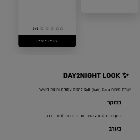
0/5
0/5
לקנייה אונליין
לקנייה אונליין
DAY2NIGHT LOOK ✨ ‎
שגרת טיפוח Self (hair) Care להזנה עמוקה וחיזוק השיער
בבוקר
שמן סרום להגנה מפני חום, רכות ופי 6 יותר ברק
בערב