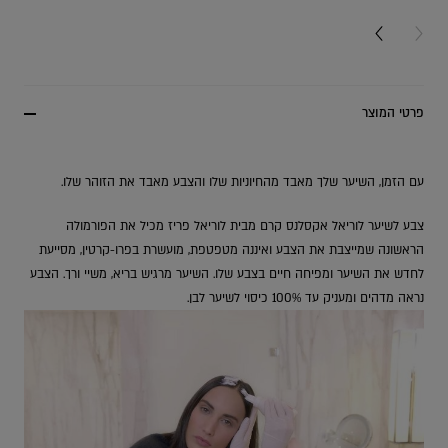
NEXT CARD
PREV
פרטי המוצר
עם הזמן, השיער שלך מאבד מהחיוניות שלו והצבע מאבד את הזוהר שלו.
צבע לשיער לוריאל אקסלנס קרם מבית לוריאל פריז מכיל את הפורמולה
הראשונה שמייצבת את הצבע ואיננה מטפטפת, מועשרת בפרו-קרטין, מסייעת
לחדש את השיער ומפיחה חיים בצבע שלו. השיער מרגיש בריא, משיי ורך. הצבע
נראה מדהים ומעניק עד 100% כיסוי לשיער לבן.