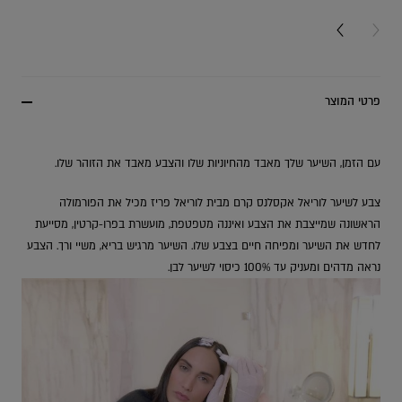
NEXT CARD
PREV
פרטי המוצר
עם הזמן, השיער שלך מאבד מהחיוניות שלו והצבע מאבד את הזוהר שלו.
צבע לשיער לוריאל אקסלנס קרם מבית לוריאל פריז מכיל את הפורמולה
הראשונה שמייצבת את הצבע ואיננה מטפטפת, מועשרת בפרו-קרטין, מסייעת
לחדש את השיער ומפיחה חיים בצבע שלו. השיער מרגיש בריא, משיי ורך. הצבע
נראה מדהים ומעניק עד 100% כיסוי לשיער לבן.