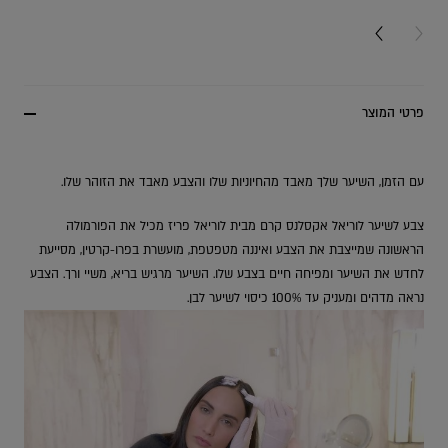
NEXT CARD
PREV
פרטי המוצר
עם הזמן, השיער שלך מאבד מהחיוניות שלו והצבע מאבד את הזוהר שלו.
צבע לשיער לוריאל אקסלנס קרם מבית לוריאל פריז מכיל את הפורמולה
הראשונה שמייצבת את הצבע ואיננה מטפטפת, מועשרת בפרו-קרטין, מסייעת
לחדש את השיער ומפיחה חיים בצבע שלו. השיער מרגיש בריא, משיי ורך. הצבע
נראה מדהים ומעניק עד 100% כיסוי לשיער לבן.