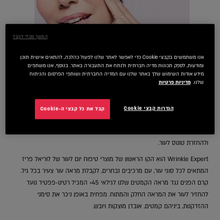
המשך מבלי לקבל
אנו משתמשים בקבצי Cookie כדי לאפשר לאתר שלנו לפעול כהלכה, להתאים אישית תוכן
ומודעות, לספק תכונות מדיה חברתית ולנתח את התעבורה באתר. בנוסף, אנו משתפים
מידע אודות השימוש שלך באתר שלנו עם המדיה החברתית ושותפי הפרסום והניתוח
שלנו.
מדיניות פרטיות
הגדרות קבצי Cookie
קבל את כל קבצי ה-Cookie
פרטי המוצר
קרם לחות המועשר בביוספירות רטינו-פפטידים להפחתת מראה הקמטים
ולהחזרת טונוס לעור.
Wrinkle Expert הוא הקו הראשון של מוצרי טיפוח יום לעור של לוריאל פריז
המתאים לכל סוגי עור, עם מרכיבים נבחרים, לקבלת מראה עור צעיר בכל גיל.
קרם הפנים נגד מראה הקמטים שלנו לגילאי 45+ המכיל רטינו-פפטיד נועד
להחזיר לעור את המראה החלק והמתוח. מפחית באופן ניכר את סימני
ההזדקנות, ביניהם קמטים, אובדן מוצקות ויובש.