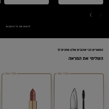
NEXT CARD
PREVI
לראות את כל הכתבות
Range
המוצרים הכי אהובים שלנו מחכים לך
השלימי את המראה
נסה/י אותי
נסה/י אותי