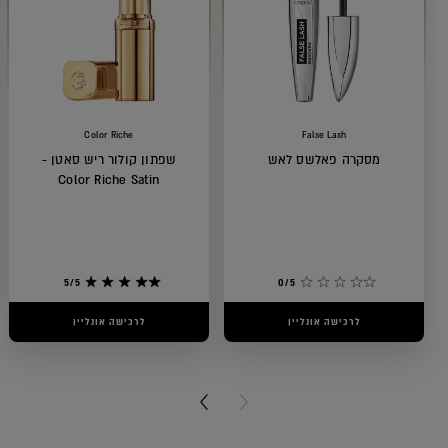
Color Riche
False Lash
מסקרה פאלשס לאש
שפתון קולור ריש סאטן -
Color Riche Satin
5/5
0/5
לרכישה אונליין
לרכישה אונליין
NEXT CARD
PREVIOUS CARD