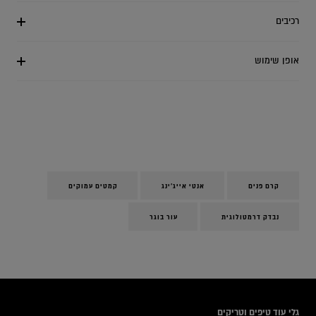
רכיבים
אופן שימוש
קרם פנים
אנטי אייג'ינג
קמטים עמוקים
נבדק דרמטולוגית
עור בוגר
icles
גלי עוד טיפים וטריקים