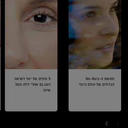
חמשת ה-No-No's
5 טיפים של יופי למראה
הגדולים של עולם היופי
רענן גם אחרי לילה נטול
שינה
NEXT CARD
PREVI