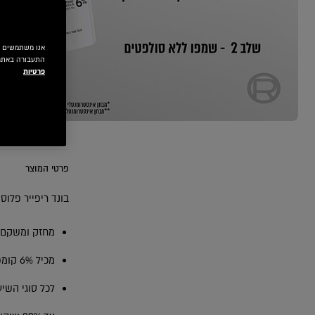
התעבורה באתר.
פרטיות
EXT CARD
פרטי המוצר
בונד ריפייר פלו
מחזק ומשקם 
מכיל 6% קומפלקס BOND REPAIR עם חומצות אמינו
לכל סוגי השי