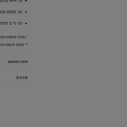
עד 99% שיקום פנים השערה*
עד 100% שיקום החוזק*
עד פי 3 פחות שבירה**
* מבחן אינסטרומנטלי לאחר 6 יישומים של טיפול טר
** מבחן אינסטרומנ
אופן השימוש
מרכיבים