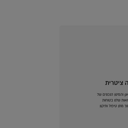
lider
 ציטרית
לוריאל פריז בחרה את ה-pH והמינון הנכונים של
אות שלנו בטוחות
ך מתן טיפול ותיקון