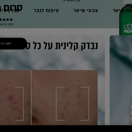
סרום פ
וח שיער
צבעי שיער
טיפוח לגבר
מגזין היו
0.0/5 (0 חוות דעת)
לקנייה א