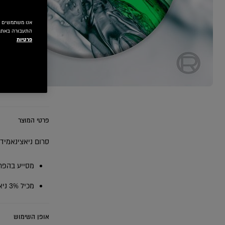
התעבורה באתר.
פרטיות
EXT CARD
פרטי המוצר
סרום ניאצינאמיד 
מסייע בהפחת
מכיל 3% ניאצינאמיד + חומצה סיליצילית למראה עור בריא.
אופן השימוש