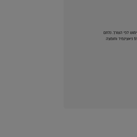
צעונים S.O.S לשימוש לפי הצורך. נלחם
בפגמי עור בן לילה. מכיל 5% ניאצינמיד וחומצה