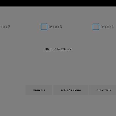
4 כוכבים
3 כוכבים
2 כוכבים
לא נמצאו רשומות
ניאצינאמיד
חומצה גליקולית
עור שומני