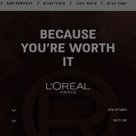
/
/
/
/
עמוד הבית
טיפוח העור
טיפול לפנים
AGE PERFECT
לקנ
אונל
BECAUSE
YOU'RE WORTH
IT
המוצרים שלנו
טוב לדעת