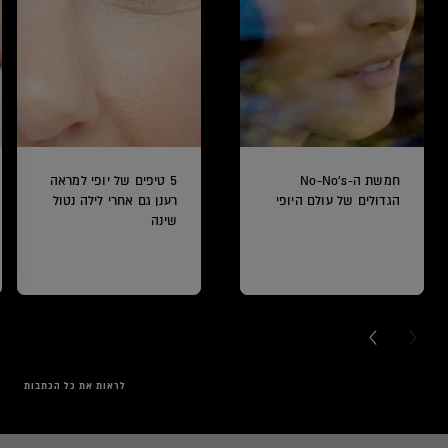
חמשת ה-No-No's
5 טיפים של יופי למראה
הגדולים של עולם היופי
רענן גם אחרי לילה נטול
שינה
NEXT CARD
PREVI
לראות את כל הכתבות