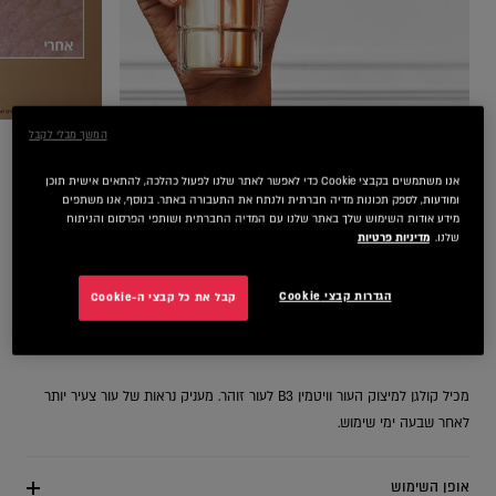
המשך מבלי לקבל
NEXT CARD
PREV
אנו משתמשים בקבצי Cookie כדי לאפשר לאתר שלנו לפעול כהלכה, להתאים אישית תוכן
ומודעות, לספק תכונות מדיה חברתית ולנתח את התעבורה באתר. בנוסף, אנו משתפים
מידע אודות השימוש שלך באתר שלנו עם המדיה החברתית ושותפי הפרסום והניתוח
שלנו.
מדיניות פרטיות
פרטי המוצר
הגדרות קבצי Cookie
קבל את כל קבצי ה-Cookie
LE DUO - הכוח של 2 סרומים ב-1
מפחית באופן הנראה לעין 5 שנים של קמטים.
מכיל קולגן למיצוק העור וויטמין B3 לעור זוהר. מעניק נראות של עור צעיר יותר
לאחר שבעה ימי שימוש.
אופן השימוש