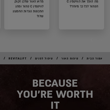
מה הופך את הוויטמין C
מדוע העור שלכן זקוק
הטהור לכל כך מיוחד?
לוויטמין C טהור ומהן
התכונות נוגדות החמצון
שלו?
NEXT CARD
PREVI
/
/
/
/
עמוד הבית
טיפוח העור
טיפול לפנים
REVITALIFT
C
לקנ
אונל
BECAUSE
YOU'RE WORTH
IT