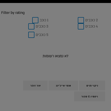
Filter by rating
2 כוכבים
1 כוכב
4 כוכבים
3 כוכבים
5 כוכבים
לא נמצאו רשומות
ניקוי פנים
אנטי אייג'ינג
עור זוהר
ויטמין C טהור