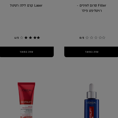
Filler סרום לעיניים -
Laser קרם לילה רטינול
רויטליפט פילר
4/5
0/5
צפה במוצר
צפה במוצר