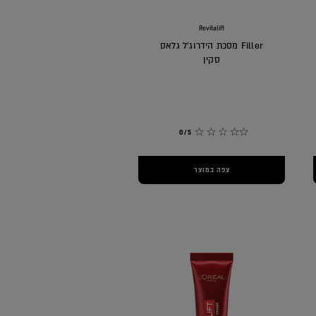
Revitalift
Filler מסכת הידרוג'ל גלאס
סקין
0/5
צפה במוצר