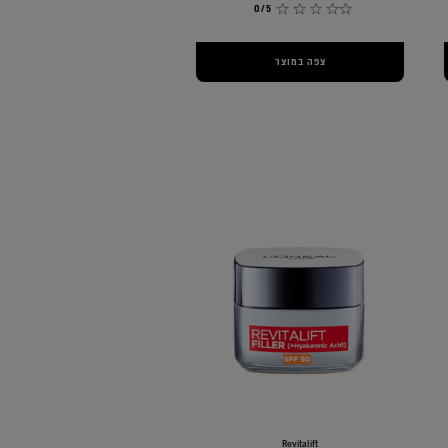
0/5
צפה במוצר
Revitalift