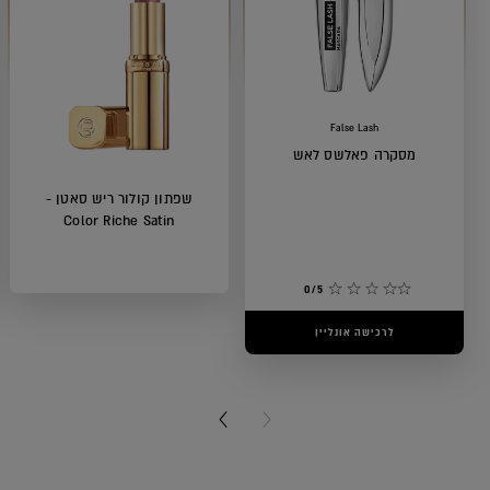
False Lash
מסקרה פאלשס לאש
שפתון קולור ריש סאטן -
Color Riche Satin
0/5
לרכישה אונליין
5/5
לרכישה אונליין
NEXT CARD
PREVIOUS CARD