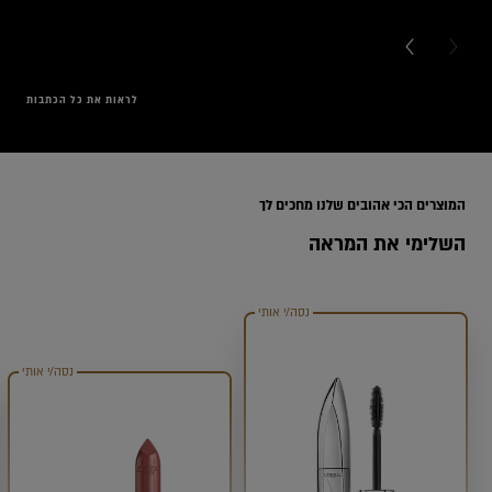
NEXT CARD
PREVI
לראות את כל הכתבות
Range
המוצרים הכי אהובים שלנו מחכים לך
השלימי את המראה
נסה/י אותי
נסה/י אותי